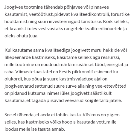
Joogivee tootmine tähendab põhjavee või pinnavee
kasutamist, veetöötlust, pidevat kvaliteedikontrolli, torustike
hooldamist ning suuri investeeringuid taristusse. Kõik selleks,
et kraanist tulev vesi vastaks rangetele kvaliteedinõuetele ja
oleks ohutu juua.
Kui kasutame sama kvaliteediga joogivett muru, hekkide või
lillepeenarde kastmiseks, kasutame selleks aga ressurssi,
mille tootmine on nõudnud märkimisväärset tööd, energiat ja
raha. Viimastel aastatel on Eestis piirkonniti esinenud ka
olukordi, kus põua ja suure kastmisvajaduse ajal on
joogiveevarud sattunud suure surve alla ning vee-ettevõtted
on pidanud kutsuma inimesi üles joogivett säästlikult
kasutama, et tagada piisavad veevarud kõigile tarbijatele.
See ei tähenda, et aeda ei tohiks kasta. Küsimus on pigem
selles, kas kastmiseks võiks hoopis kasutada vett, mille
loodus meile ise tasuta annab.