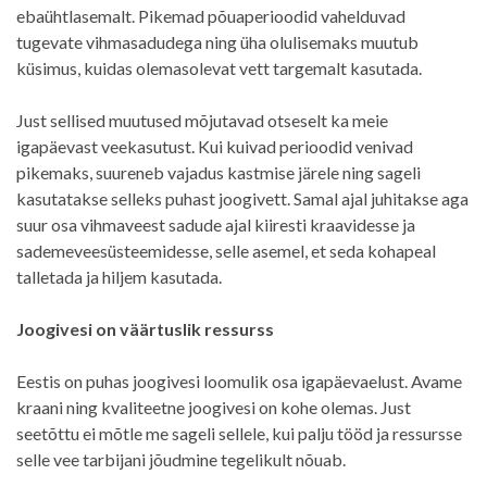
ebaühtlasemalt. Pikemad põuaperioodid vahelduvad
tugevate vihmasadudega ning üha olulisemaks muutub
küsimus, kuidas olemasolevat vett targemalt kasutada.
Just sellised muutused mõjutavad otseselt ka meie
igapäevast veekasutust. Kui kuivad perioodid venivad
pikemaks, suureneb vajadus kastmise järele ning sageli
kasutatakse selleks puhast joogivett. Samal ajal juhitakse aga
suur osa vihmaveest sadude ajal kiiresti kraavidesse ja
sademeveesüsteemidesse, selle asemel, et seda kohapeal
talletada ja hiljem kasutada.
Joogivesi on väärtuslik ressurss
Eestis on puhas joogivesi loomulik osa igapäevaelust. Avame
kraani ning kvaliteetne joogivesi on kohe olemas. Just
seetõttu ei mõtle me sageli sellele, kui palju tööd ja ressursse
selle vee tarbijani jõudmine tegelikult nõuab.