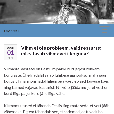
Loo Vesi
Togg
navig
Vihm ei ole probleem, vaid ressurss:
JUULI
01
miks tasub vihmavett koguda?
2026
Viimastel aastatel on Eesti ilm pakkunud järjest rohkem
kontraste. Ühel nädalal sajab lühikese aja jooksul maha suur
kogus vihma, mõni nädal hiljem aga vaevleb aed kuivuse käes
ning taimed vajavad kastmist. Nii võib jääda mulje, et vett on
kord liiga palju, kord jälle liiga vähe.
Kliimamuutused ei tähenda Eestis tingimata seda, et vett jääb
vähemaks. Pigem tähendab see, et sademed jaotuvad üha